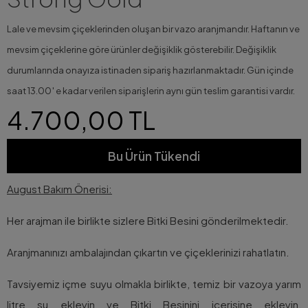
Lale ve mevsim çiçeklerinden oluşan bir vazo aranjmandır. Haftanın ve
mevsim çiçeklerine göre ürünler değişiklik gösterebilir. Değişiklik
durumlarında onayıza istinaden sipariş hazırlanmaktadır. Gün içinde
saat 13.00′ e kadar verilen siparişlerin aynı gün teslim garantisi vardır.
4.700,00 TL
Bu Ürün Tükendi
August Bakım Önerisi:
Her arajman ile birlikte sizlere Bitki Besini gönderilmektedir.
Aranjmanınızı ambalajından çıkartın ve çiçeklerinizi rahatlatın.
Tavsiyemiz içme suyu olmakla birlikte, temiz bir vazoya yarım
litre su ekleyin ve Bitki Besinini içerisine ekleyin,