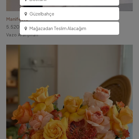
Güzelbahçe
Manifesto
5.520,00 TL
Mağazadan Teslim Alacağım
Vazo Aranjman