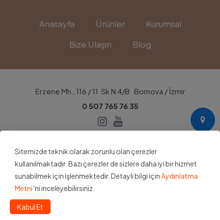
Anasayfa
Ürünler
Kurumsal
Bize Ulaşın
Blog
Erzene Mh , 116 / 11 Sk N 4/B Bornova / İzmir
0 507 765 76 35
Sitemizde teknik olarak zorunlu olan çerezler
kullanılmaktadır. Bazı çerezler de sizlere daha iyi bir hizmet
Aydınlatma Metni
Kişisel Verilerin Korunması Kanunu
sunabilmek için işlenmektedir. Detaylı bilgi için
Aydınlatma
Mesafeli Satış Sözleşmesi
İptal İade Şartları
Metni
'ni inceleyebilirsiniz.
Kabul Et
Üyelik
Ara
Sepetim (0)
Bölge Seçin