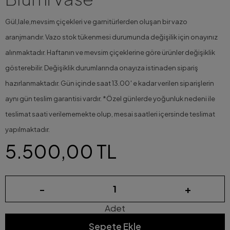
Gül,lale,mevsim çiçekleri ve garnitürlerden oluşan bir vazo
aranjmandır. Vazo stok tükenmesi durumunda değişilik için onayınız
alınmaktadır. Haftanın ve mevsim çiçeklerine göre ürünler değişiklik
gösterebilir. Değişiklik durumlarında onayıza istinaden sipariş
hazırlanmaktadır. Gün içinde saat 13.00′ e kadar verilen siparişlerin
aynı gün teslim garantisi vardır. *Özel günlerde yoğunluk nedeni ile
teslimat saati verilememekte olup, mesai saatleri içersinde teslimat
yapılmaktadır.
5.500,00 TL
-
+
Adet
Sepete Ekle