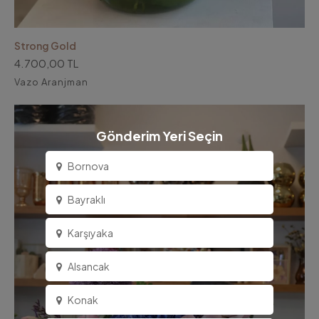
Strong Gold
4.700,00 TL
Vazo Aranjman
Gönderim Yeri Seçin
Bornova
Bayraklı
Karşıyaka
Alsancak
Konak