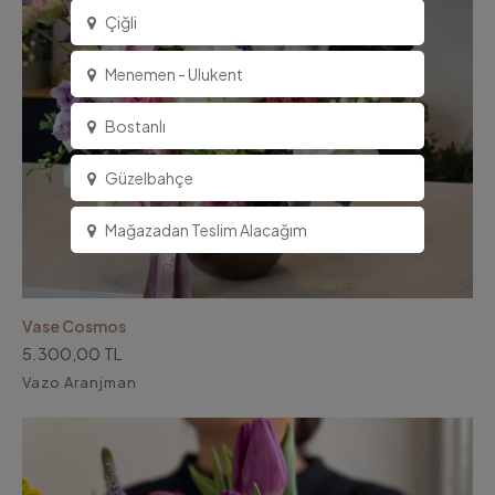
Çiğli
Menemen - Ulukent
Bostanlı
Güzelbahçe
Mağazadan Teslim Alacağım
Vase Cosmos
5.300,00 TL
Vazo Aranjman