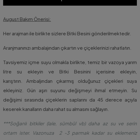
August Bakım Önerisi:
Her arajman ile birlikte sizlere Bitki Besini gönderilmektedir.
Aranjmanınızı ambalajından çıkartın ve çiçeklerinizi rahatlatın.
Tavsiyemiz içme suyu olmakla birlikte, temiz bir vazoya yarım
litre su ekleyin ve Bitki Besinini içerisine ekleyin,
karıştırın. Ambaljından çıkarmış olduğunuz çiçekleri suya
ekleyiniz. Gün aşırı suyunu değişmeyi ihmal etmeyin. Su
değişimi sırasında çiçeklerin saplarını da 45 derece açıyla
keserek kanalların daha rahat su almasını sağlayın.
***Soğanlı bitkiler (lale, sümbül vb) daha az su ve serin
ortam ister. Vazonuza 2 -3 parmak kadar su eklemeniz