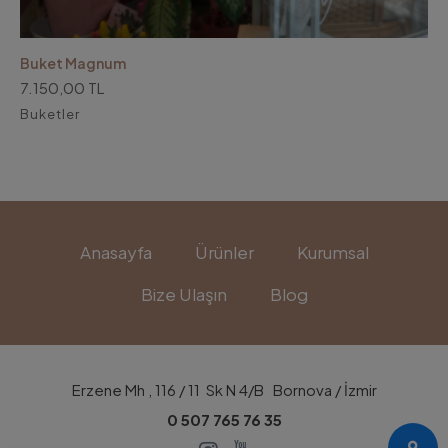
Buket Magnum
7.150,00 TL
Buketler
Anasayfa
Ürünler
Kurumsal
Bize Ulaşın
Blog
Erzene Mh , 116 / 11 Sk N 4/B Bornova / İzmir
0 507 765 76 35