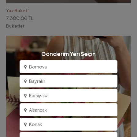
Yaz Buket 1
7.300,00 TL
Buketler
Gönderim Yeri Seçin
Bornova
Bayraklı
Karşıyaka
Alsancak
Konak