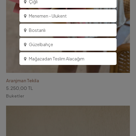
Çiğli
Menemen - Ulukent
Bostanlı
Güzelbahçe
Mağazadan Teslim Alacağım
Aranjman Tekila
5.250,00 TL
Buketler