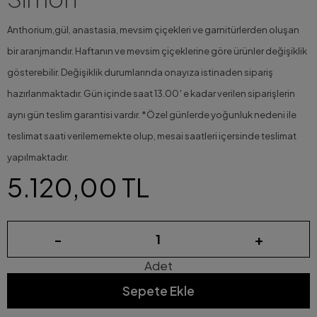
Anthorium,gül, anastasia, mevsim çiçekleri ve garnitürlerden oluşan
bir aranjmandır. Haftanın ve mevsim çiçeklerine göre ürünler değişiklik
gösterebilir. Değişiklik durumlarında onayıza istinaden sipariş
hazırlanmaktadır. Gün içinde saat 13.00′ e kadar verilen siparişlerin
aynı gün teslim garantisi vardır. *Özel günlerde yoğunluk nedeni ile
teslimat saati verilememekte olup, mesai saatleri içersinde teslimat
yapılmaktadır.
5.120,00 TL
-
+
Adet
Sepete Ekle