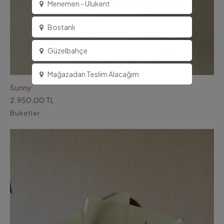
Menemen - Ulukent
Bostanlı
Güzelbahçe
Mağazadan Teslim Alacağım
Sunny
2.950,00 TL
Buketler