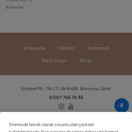
Buketler
Anasayfa
Ürünler
Kurumsal
Bize Ulaşın
Blog
Erzene Mh , 116 / 11 Sk N 4/B Bornova / İzmir
0 507 765 76 35
Sitemizde teknik olarak zorunlu olan çerezler
kullanılmaktadır. Bazı çerezler de sizlere daha iyi bir hizmet