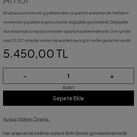
Anastasia ve mevsim çiçeklerinden oluşan bir aranjmandır. Haftanın
ve mevsim çiçeklerine göre ürünler değişiklik gösterebilir. Değişiklik
durumlarında onayıza istinaden sipariş hazırlanmaktadır. Gün içinde
saat 13.00′ e kadar verilen siparişlerin aynı gün teslim garantisi vardır.
5.450,00 TL
-
+
Adet
Sepete Ekle
August Bakım Önerisi:
Her arajman ile birlikte sizlere Bitki Besini gönderilmektedir.