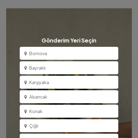
Gönderim Yeri Seçin
Bornova
Bayraklı
Karşıyaka
Alsancak
Konak
Çiğli